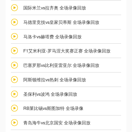
国际米兰vs拉齐奥 全场录像回放
马德里竞技vs皇家贝蒂斯 全场录像回放
马洛卡vs赫塔费 全场录像回放
F1艾米利亚-罗马涅大奖赛正赛 全场录像回放
巴塞罗那vs比利亚雷亚尔 全场录像回放
阿斯顿维拉vs热刺 全场录像回放
圣保利vs波鸿 全场录像回放
RB莱比锡vs斯图加特 全场录像
青岛海牛vs北京国安 全场录像回放