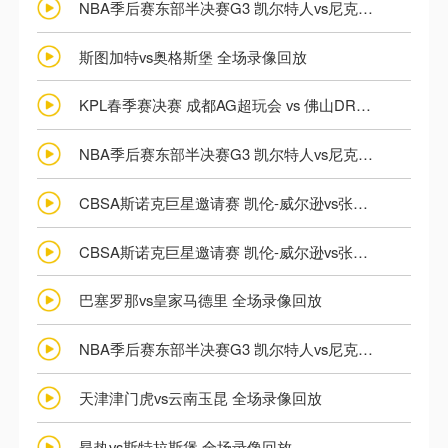
NBA季后赛东部半决赛G3 凯尔特人vs尼克斯 全场集锦
斯图加特vs奥格斯堡 全场录像回放
KPL春季赛决赛 成都AG超玩会 vs 佛山DRG 全场录像回放
NBA季后赛东部半决赛G3 凯尔特人vs尼克斯 全场集锦
CBSA斯诺克巨星邀请赛 凯伦-威尔逊vs张安达 全场录像回放
CBSA斯诺克巨星邀请赛 凯伦-威尔逊vs张安达 全场录像回放
巴塞罗那vs皇家马德里 全场录像回放
NBA季后赛东部半决赛G3 凯尔特人vs尼克斯 全场集锦
天津津门虎vs云南玉昆 全场录像回放
昂热vs斯特拉斯堡 全场录像回放