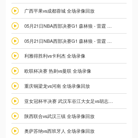
广西平果vs成都蓉城 全场录像回放
05月21日NBA西部决赛G1 森林狼 - 雷霆 全场录像
05月21日NBA西部决赛G1 森林狼 - 雷霆 全场录像
利雅得胜利vs卡利杰 全场录像
欧联杯决赛 热刺vs曼联 全场录像
重庆铜梁龙vs河南 全场录像回放
亚女冠杯半决赛 武汉车谷江大女足vs胡志明市女足 全场录像回放
陕西联合vs武汉三镇 全场录像回放
奥萨苏纳vs西班牙人 全场录像回放