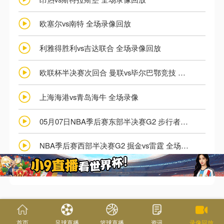
欧塞尔vs南特 全场录像回放
利雅得胜利vs吉达联合 全场录像回放
欧联杯半决赛次回合 曼联vs毕尔巴鄂竞技 全场录像
上海海港vs青岛海牛 全场录像
05月07日NBA季后赛东部半决赛G2 步行者 - 骑士 全场录像
NBA季后赛西部半决赛G2 掘金vs雷霆 全场集锦
NBA季后赛西部半决赛G1 勇士vs森林狼 全场录像回放
首页
足球直播
篮球直播
资讯
录像回放