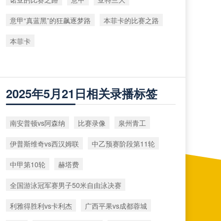
意甲“真蓝黑”的狂飙逐梦路
本菲卡的比赛之路
本菲卡
2025年5月21日相关录播标签
南安普顿vs阿森纳
比赛录像
泉州青工
伊普斯维奇vs西汉姆联
中乙预赛阶段第11轮
中甲第10轮
赫塔费
全国游泳冠军赛男子50米自由泳决赛
利雅得胜利vs卡利杰
广西平果vs成都蓉城