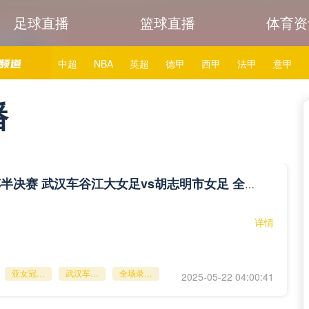
足球直播
篮球直播
体育资
中超
NBA
英超
德甲
西甲
法甲
意甲
24直播网英超切尔西VS热刺直播
24直播网英超埃弗顿
播
24直播网英超布伦特福德VS切尔西直播
24直播网英超
24直播网英超足球直播
中超足球直播
足球直播导航
亚女冠杯半决赛 武汉车谷江大女足vs胡志明市女足 全场录像回放
详情
亚女冠杯半决赛
武汉车谷江大女足vs胡志明市女足
全场录像回放
2025-05-22 04:00:41