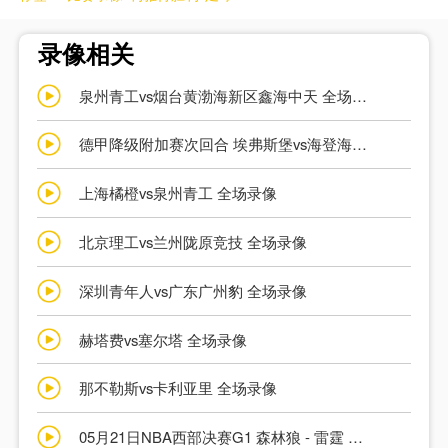
录像相关
泉州青工vs烟台黄渤海新区鑫海中天 全场录像
德甲降级附加赛次回合 埃弗斯堡vs海登海姆 全场录像
上海橘橙vs泉州青工 全场录像
北京理工vs兰州陇原竞技 全场录像
深圳青年人vs广东广州豹 全场录像
赫塔费vs塞尔塔 全场录像
那不勒斯vs卡利亚里 全场录像
05月21日NBA西部决赛G1 森林狼 - 雷霆 全场录像