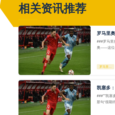
相关资讯推荐
###罗马
奥——这位
言：“内马
罗马里奥：内马尔缺席世界杯的情况下
###**
那句“很期
甸的期待与