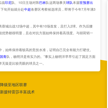
客战
印尼
队、10日主场对阵
巴林
队这两场事关
球队
本届
世预赛
出
月下旬开始就分赴
中超
各赛区考察候选球员，即将于今年7月年满3
蓉城出战12场中超，其中有10场首发，且打入2球。作为后腰
能优势都很明显，且在对抗方面始终保持着高强度。与胡荷韬一
中，始终保持着较高的竞技水准，证明自己完全有能力打硬仗。
国青
队，杨明洋是有实力的。”事实上杨明洋早早引起了国足方面
洋无疑是比较亮眼的球员之一。
降级至地区联赛
新援特雷莎丰富战术