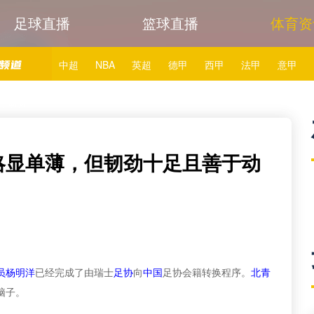
足球直播
篮球直播
体育资
中超
NBA
英超
德甲
西甲
法甲
意甲
24直播网英超切尔西VS热刺直播
24直播网英超埃弗顿
于动脑子
24直播网英超布伦特福德VS切尔西直播
24直播网英超
略显单薄，但韧劲十足且善于动
24直播网英超足球直播
中超足球直播
足球直播导航
员
杨明洋
已经完成了由瑞士
足协
向
中国
足协会籍转换程序。
北青
脑子。