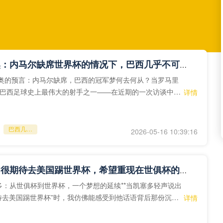
罗马里奥：内马尔缺席世界杯的情况下，巴西几乎不可能夺冠
里奥的预言：内马尔缺席，巴西的冠军梦何去何从？当罗马里
巴西足球史上最伟大的射手之一——在近期的一次访谈中直
详情
尔缺席世界杯的
巴西几乎不可能夺冠
2026-05-16 10:39:16
凯塞多：很期待去美国踢世界杯，希望重现在世俱杯的表现
凯塞多：从世俱杯到世界杯，一个梦想的延续**当凯塞多轻声说出
待去美国踢世界杯”时，我仿佛能感受到他话语背后那份沉甸
详情
渴望。