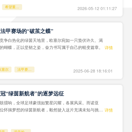
希望重现在世俱杯的表现
2026-05-12 01:11:27
法甲赛场的“破茧之蝶”
竞争白热化的绿茵天地里，欧塞尔宛如一只蛰伏许久、渴
的蝴蝶，正以坚韧之姿，奋力书写属于自己的蜕变篇章。
详情
欧塞尔
法甲赛场的“破茧之蝶”
2025-06-28 18:16:01
冠“绿茵新航者”的逐梦远征
鼓擂响，全球足球豪强如繁星闪耀，各展风采。而诺亚
位怀揣梦想的绿茵新航者，毅然驶入这片充满未知与挑战
详情
，开启了逐梦远征。
诺亚
诺亚的比赛之路