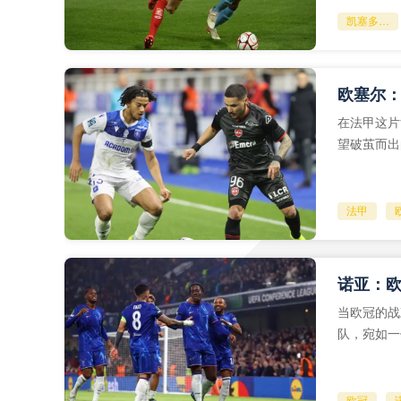
凯塞多：很期待去美国踢世界杯
欧塞尔：
在法甲这片
望破茧而出
法甲
诺亚：欧
当欧冠的战
队，宛如一
的浩瀚海洋
欧冠