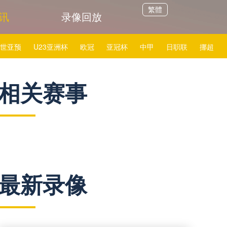
繁體
讯
录像回放
世亚预
U23亚洲杯
欧冠
亚冠杯
中甲
日职联
挪超
VS阿森纳直播
24直播网英超阿斯顿维拉VS诺丁汉森林直播
相关赛事
富勒姆VS利物浦直播
24直播网英超热刺VS南安普顿直播
最新录像